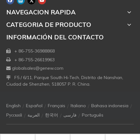
NAVEGACION RAPIDA
CATEGORIA DE PRODUCTO
INFORMACIÓN DEL CONTACTO
+ 86-755-36988868

+ 86-755-26619963

globalsales@genew.com

F5 / 6/11, Parque South Hi-Tech, Distrito de Nanshan,

Ciudad de Shenzhen, 518057 P. R. China.
/
/
/
/
/
English
Español
Français
Italiano
Bahasa indonesia
/
/
/
/
Pусский
العربية
한국어
فارسی
Português
Copyright © 2021 Genew Technologies Co. Ltd. Todos los