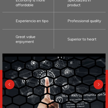
Economy is more
Specialized in
affordable
product
Experiencia en tipo
Professional quality
Great value
Superior to heart
enjoyment