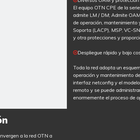
Diversos OAM y protección

El equipo OTN CPE de la ser
admite LM / DM; Admite OAM 
de operación, mantenimiento y
Soporta (LACP), MSP, VC-SN
y otra protecciones y proporci
Despliegue rápido y bajo c

Toda la red adopta un esquema
operación y mantenimiento de l
interfaz netconfig y el model
remoto y se puede administrar
enormemente el proceso de o
ón
convergen a la red OTN a