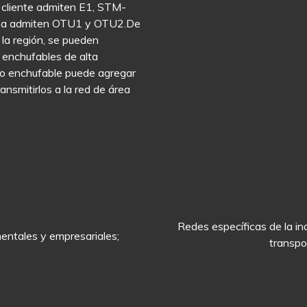
l cliente admiten E1, STM-
línea admiten OTU1 y OTU2.De
 la región, se pueden
 enchufables de alta
ipo enchufable puede agregar
ransmitirlos a la red de área
Redes específicas de la ind
entales y empresariales;
transpor