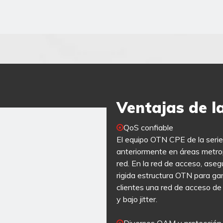
Ventajas de l
QoS confiable

El equipo OTN CPE de la seri
anteriormente en áreas metrop
red. En la red de acceso, asegu
rigida estructura OTN para gar
clientes una red de acceso de
y bajo jitter.