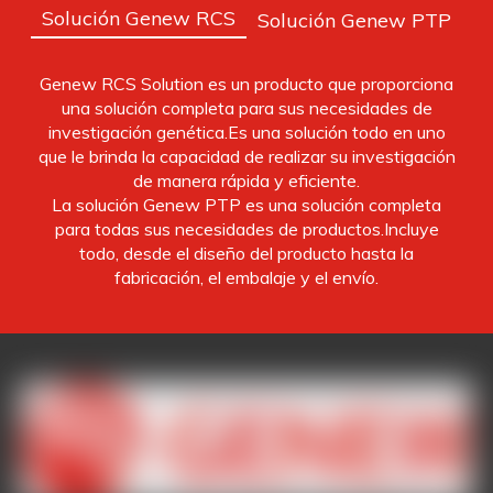
Solución Genew RCS
Solución Genew PTP
Genew RCS Solution es un producto que proporciona
una solución completa para sus necesidades de
investigación genética.Es una solución todo en uno
que le brinda la capacidad de realizar su investigación
de manera rápida y eficiente.
La solución Genew PTP es una solución completa
para todas sus necesidades de productos.Incluye
todo, desde el diseño del producto hasta la
fabricación, el embalaje y el envío.