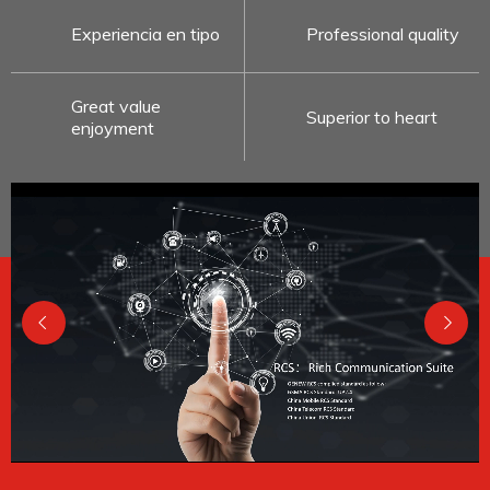
Experiencia en tipo
Professional quality
Great value
Superior to heart
enjoyment