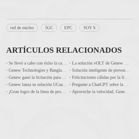
red de núcleo
5GC
EPC
SOY S
ARTÍCULOS RELACIONADOS
Se llevó a cabo con éxito la capacitación del sistema de banda ancha para los operadores de Irak
La solución vOLT de Genew ha sido probada con éxito en el laboratorio TEVA de Vodafone en Italia
Genew Technologies y Banglalink firmaron un acuerdo para la implementación de IMS ISBC para mejorar todas las comunicaciones móviles IP
Solución inteligente de prevención de epidemias de Genew Technologies
Genew ganó la licitación para el proyecto de red core de Telekom Malaysia
Felicitaciones cálidas por la finalización exitosa en una época del proyecto satelital Tiantong-1 en el sistema de red central cortó
Genew lanza su solución UCaaS impulsada por su Cloud IMS
Pregunte a ChatGPT sobre la empresa Genew Technologies Co, Ltd.
¡Gran logro de la línea de productos Core Network el año pasado y le permite conocernos más a fondo antes del Mobile World Congress 2023!
Aproveche la velocidad, Genew trae sus últimas soluciones de red central al MWC 2023