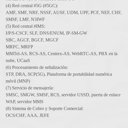
(4) Red central #5G (#5GC):
AMF, SMF, NRF, NSSF, AUSF, UDM, UPF, PCF, NEF, CHF,
SMSF, LMF, N3IWF
(5) Red central #IMS:
I/P/S-CSCF, SLF, DNS/ENUM, IP-SM-GW
SBC, AGCF, BGCF, MGCF
MRFC, MRFP
MMTel-AS, RCS-AS, Centrex-AS, WebRTC-AS, PBX en la
nube, UCaaS
(6) Procesamiento de señalización:
STP, DRA, SCP(5G), Plataforma de portabilidad numérica
móvil (MNP)
(7) Servicio de mensajería:
SMSC, SMGW, SMSF, RCS, servidor USSD, puerta de enlace
WAP, servidor MMS
(8) Sistema de Cobro y Soporte Comercial:
OCS/CHF, AAA, JEFE