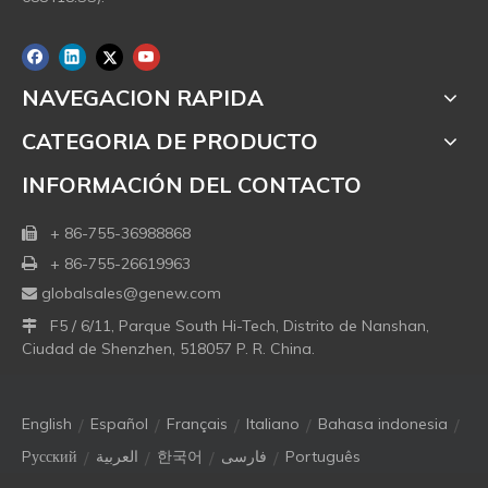
NAVEGACION RAPIDA
CATEGORIA DE PRODUCTO
INFORMACIÓN DEL CONTACTO
+ 86-755-36988868

+ 86-755-26619963

globalsales@genew.com

F5 / 6/11, Parque South Hi-Tech, Distrito de Nanshan,

Ciudad de Shenzhen, 518057 P. R. China.
/
/
/
/
/
English
Español
Français
Italiano
Bahasa indonesia
/
/
/
/
Pусский
العربية
한국어
فارسی
Português