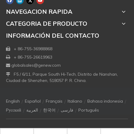
NAVEGACION RAPIDA
CATEGORIA DE PRODUCTO
INFORMACIÓN DEL CONTACTO
+ 86-755-36988868

+ 86-755-26619963

globalsales@genew.com

F5 / 6/11, Parque South Hi-Tech, Distrito de Nanshan,

Ciudad de Shenzhen, 518057 P. R. China.
/
/
/
/
/
English
Español
Français
Italiano
Bahasa indonesia
/
/
/
/
Pусский
العربية
한국어
فارسی
Português
Copyright © 2021 Genew Technologies Co. Ltd. Todos los