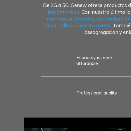
De 2G a 5G, Genew ofrece productos d
inalámbricas.
Con nuestro último la
extremo a extremo, que incluye nú
desarrollada internamente.
También
desagregación y en
Economy is more
affordable
Professional quality