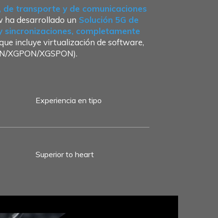
o, de transporte y de comunicaciones
w ha desarrollado un
Solución 5G de
 y sincronizaciones, completamente
ue incluye virtualización de software,
GPON/XGPON/XGSPON).
Experiencia en tipo
Superior to heart