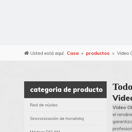
Usted está aquí:
Casa
»
productos
»
Video
Todo
categoria de producto
Vide
Red de núcleo
Video 
el rendi
Sincronización de hora/reloj
garantiza
profesio