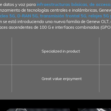
e datos y voz para
infraestructuras básicas, de acces
nzamiento de tecnologías centrales e inalámbricas, Gene
cleo 5G, O-RAN 5G, transmisión frontal 5G, relojes 5G
 se está introduciendo una nueva familia de Genew OLT, q
laces ascendentes de 100 G e interfaces combinadas (
Specialized in product
Great value enjoyment