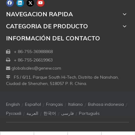
NAVEGACION RAPIDA
CATEGORIA DE PRODUCTO
INFORMACIÓN DEL CONTACTO
+ 86-755-36988868

+ 86-755-26619963

globalsales@genew.com

F5 / 6/11, Parque South Hi-Tech, Distrito de Nanshan,

Ciudad de Shenzhen, 518057 P. R. China.
/
/
/
/
/
English
Español
Français
Italiano
Bahasa indonesia
/
/
/
/
Pусский
العربية
한국어
فارسی
Português
Copyright © 2021 Genew Technologies Co. Ltd. Todos los