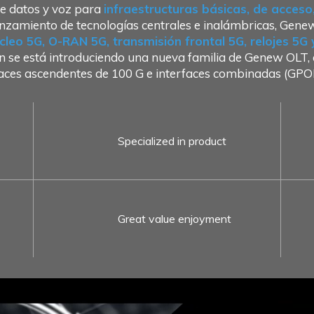
e datos y voz para
infraestructuras básicas, de acces
nzamiento de tecnologías centrales e inalámbricas, Gene
cleo 5G, O-RAN 5G, transmisión frontal 5G, relojes 5G
 se está introduciendo una nueva familia de Genew OLT, q
laces ascendentes de 100 G e interfaces combinadas (
Specialized in product
Great value enjoyment