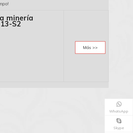
empo!
ra minería
13-S2
Más >>
WhatsApp
Skype