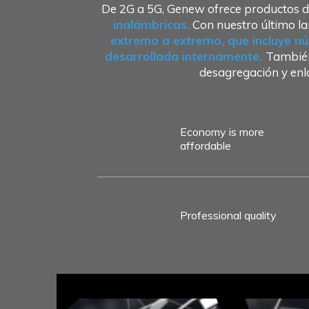
De 2G a 5G, Genew ofrece productos d
inalámbricas.
Con nuestro último la
extremo a extremo, que incluye nú
desarrollada internamente.
También
desagregación y en
Economy is more
affordable
Professional quality