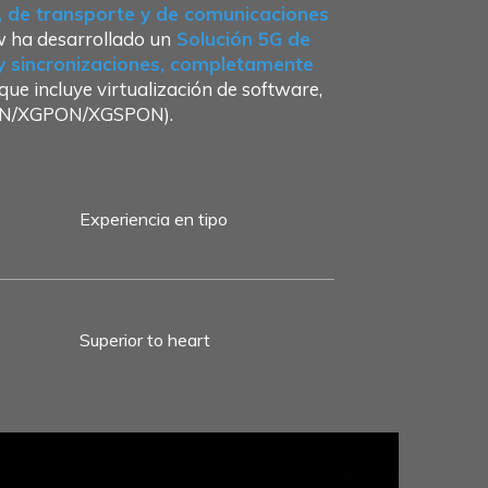
o, de transporte y de comunicaciones
w ha desarrollado un
Solución 5G de
 y sincronizaciones, completamente
ue incluye virtualización de software,
GPON/XGPON/XGSPON).
Experiencia en tipo
Superior to heart