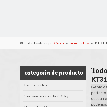
Usted está aquí:
Casa
»
productos
»
KT313
Todo
categoria de producto
KT31
Red de núcleo
Genio
es
perfecta 
Sincronización de hora/reloj
desean es
podemos o