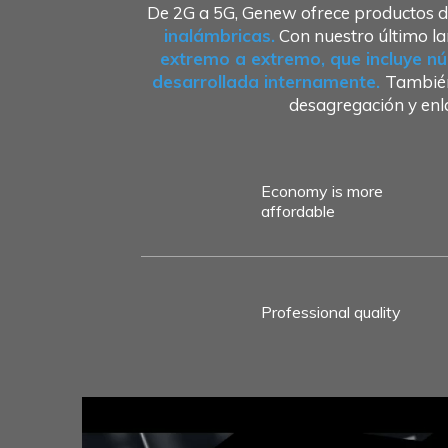
De 2G a 5G, Genew ofrece productos d
inalámbricas.
Con nuestro último la
extremo a extremo, que incluye nú
desarrollada internamente.
También
desagregación y en
Economy is more
affordable
Professional quality