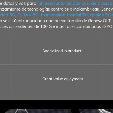
e datos y voz para
infraestructuras básicas, de acces
nzamiento de tecnologías centrales e inalámbricas, Gene
cleo 5G, O-RAN 5G, transmisión frontal 5G, relojes 5G
 se está introduciendo una nueva familia de Genew OLT, q
laces ascendentes de 100 G e interfaces combinadas (
Specialized in product
Great value enjoyment