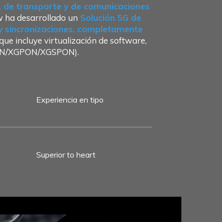
o, de transporte y de comunicaciones
w ha desarrollado un
Solución 5G de
 y sincronizaciones, completamente
ue incluye virtualización de software,
GPON/XGPON/XGSPON).
Experiencia en tipo
Superior to heart