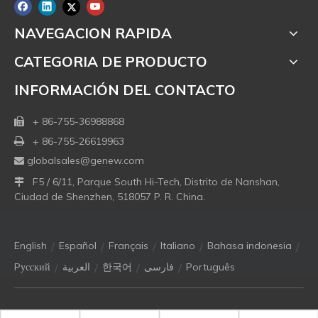
NAVEGACION RAPIDA
CATEGORIA DE PRODUCTO
INFORMACIÓN DEL CONTACTO
+ 86-755-36988868

+ 86-755-26619963

globalsales@genew.com

F5 / 6/11, Parque South Hi-Tech, Distrito de Nanshan,

Ciudad de Shenzhen, 518057 P. R. China.
/
/
/
/
/
English
Español
Français
Italiano
Bahasa indonesia
/
/
/
/
Pусский
العربية
한국어
فارسی
Português
Copyright © 2021 Genew Technologies Co. Ltd. Todos los