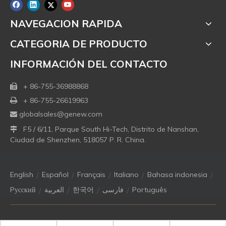
NAVEGACION RAPIDA
CATEGORIA DE PRODUCTO
INFORMACIÓN DEL CONTACTO
+ 86-755-36988868

+ 86-755-26619963

globalsales@genew.com

F5 / 6/11, Parque South Hi-Tech, Distrito de Nanshan,

Ciudad de Shenzhen, 518057 P. R. China.
/
/
/
/
/
English
Español
Français
Italiano
Bahasa indonesia
/
/
/
/
Pусский
العربية
한국어
فارسی
Português
Copyright © 2021 Genew Technologies Co. Ltd. Todos los