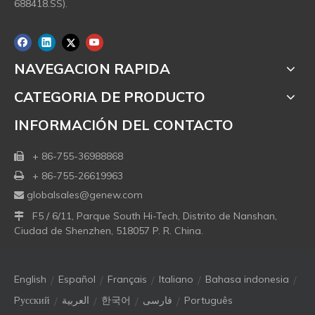
688418.SS).
NAVEGACION RAPIDA
CATEGORIA DE PRODUCTO
INFORMACIÓN DEL CONTACTO
+ 86-755-36988868

+ 86-755-26619963

globalsales@genew.com

F5 / 6/11, Parque South Hi-Tech, Distrito de Nanshan,

Ciudad de Shenzhen, 518057 P. R. China.
/
/
/
/
/
English
Español
Français
Italiano
Bahasa indonesia
/
/
/
/
Pусский
العربية
한국어
فارسی
Português