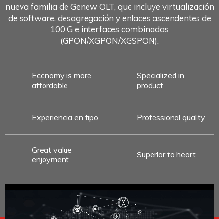
nueva familia de Genew OLT, que incluye virtualización
de software, desagregación y enlaces ascendentes de
100 G e interfaces combinadas
(GPON/XGPON/XGSPON).
Economy is more
Specialized in
affordable
product
Experiencia en tipo
Professional quality
Great value
Superior to heart
enjoyment