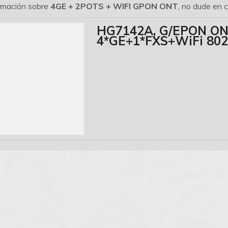
rmación sobre
4GE + 2POTS + WIFI GPON ONT
, no dude en 
HG7142A, G/EPON ON
4*GE+1*FXS+WiFi 802.