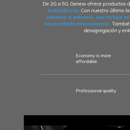
De 2G a 5G, Genew ofrece productos d
inalámbricas.
Con nuestro último la
extremo a extremo, que incluye nú
desarrollada internamente.
También
desagregación y en
Economy is more
affordable
Professional quality