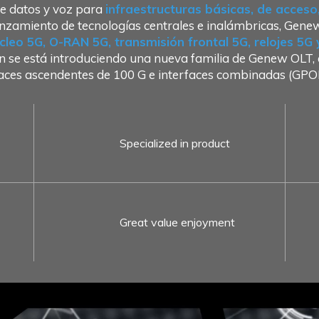
e datos y voz para
infraestructuras básicas, de acces
nzamiento de tecnologías centrales e inalámbricas, Gene
cleo 5G, O-RAN 5G, transmisión frontal 5G, relojes 5G
 se está introduciendo una nueva familia de Genew OLT, q
laces ascendentes de 100 G e interfaces combinadas (
Specialized in product
Great value enjoyment