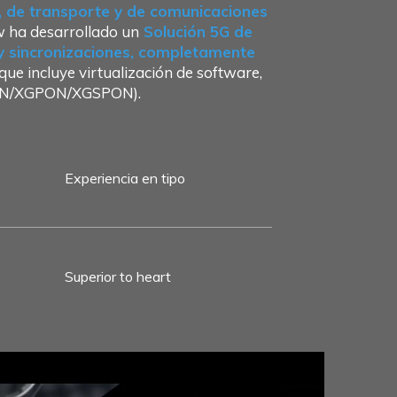
o, de transporte y de comunicaciones
w ha desarrollado un
Solución 5G de
 y sincronizaciones, completamente
ue incluye virtualización de software,
GPON/XGPON/XGSPON).
Experiencia en tipo
Superior to heart