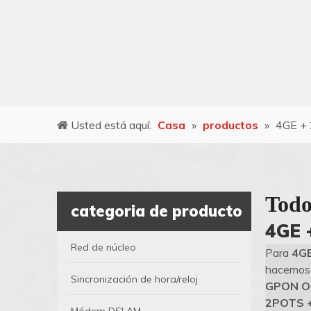
Usted está aquí:
Casa
»
productos
»
4GE +
Todo
categoria de producto
4GE 
Red de núcleo
Para
4GE
hacemos e
Sincronización de hora/reloj
GPON 
2POTS 