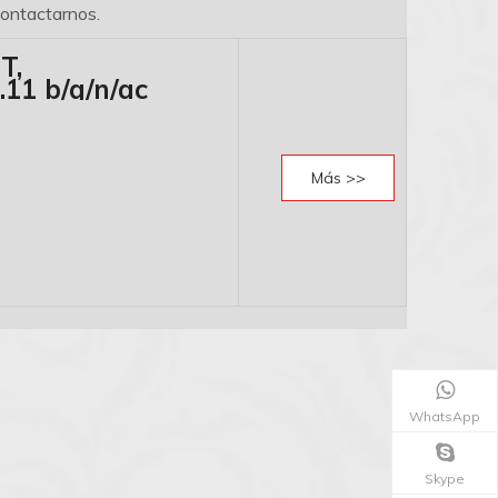
contactarnos.
T,
11 b/g/n/ac
Más >>
WhatsApp
Skype