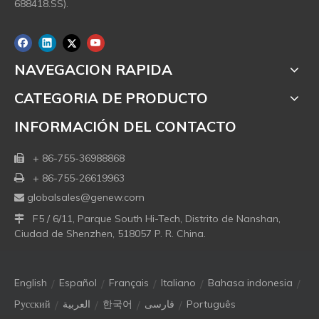
688418.SS).
NAVEGACION RAPIDA
CATEGORIA DE PRODUCTO
INFORMACIÓN DEL CONTACTO
+ 86-755-36988868

+ 86-755-26619963

globalsales@genew.com

F5 / 6/11, Parque South Hi-Tech, Distrito de Nanshan,

Ciudad de Shenzhen, 518057 P. R. China.
/
/
/
/
/
English
Español
Français
Italiano
Bahasa indonesia
/
/
/
/
Pусский
العربية
한국어
فارسی
Português