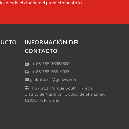
, desde el diseño del producto hasta la
DUCTO
INFORMACIÓN DEL
CONTACTO
+ 86-755-36988868

+ 86-755-26619963

globalsales@genew.com

F5 / 6/11, Parque South Hi-Tech,

Distrito de Nanshan, Ciudad de Shenzhen,
518057 P. R. China.