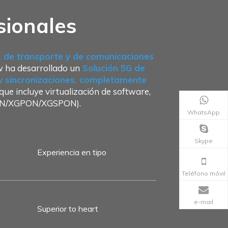
sionales
o, de transporte y de comunicaciones
w ha desarrollado un
Solución 5G de
 y sincronizaciones, completamente
ue incluye virtualización de software,
GPON/XGPON/XGSPON).
WhatsApp
Skype
Experiencia en tipo
Teléfono móvil
e-mail
Superior to heart