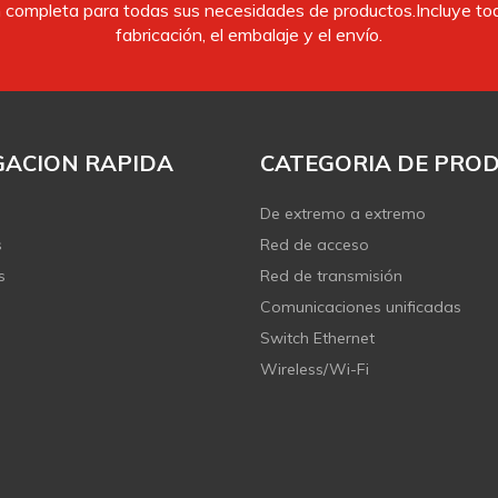
completa para todas sus necesidades de productos.Incluye todo
fabricación, el embalaje y el envío.
ACION RAPIDA
CATEGORIA DE PRO
De extremo a extremo
s
Red de acceso
s
Red de transmisión
Comunicaciones unificadas
Switch Ethernet
Wireless/Wi-Fi