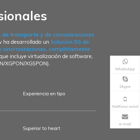
sionales
o, de transporte y de comunicaciones
w ha desarrollado un
Solución 5G de
 y sincronizaciones, completamente
ue incluye virtualización de software,
GPON/XGPON/XGSPON).
WhatsApp
Skype
Experiencia en tipo
Teléfono móvil
e-mail
Superior to heart