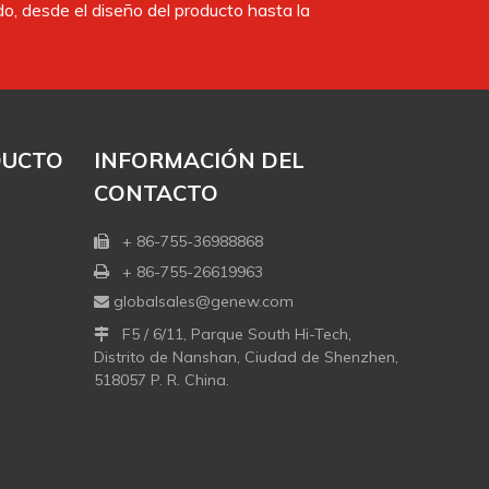
, desde el diseño del producto hasta la
DUCTO
INFORMACIÓN DEL
CONTACTO
+ 86-755-36988868

+ 86-755-26619963

globalsales@genew.com

F5 / 6/11, Parque South Hi-Tech,

Distrito de Nanshan, Ciudad de Shenzhen,
518057 P. R. China.