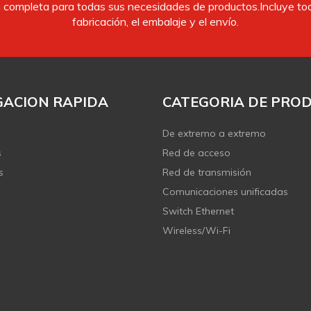
completa para todas sus necesidades de productos.Incluye todo
fabricación, el embalaje y el envío.
ACION RAPIDA
CATEGORIA DE PRO
De extremo a extremo
s
Red de acceso
s
Red de transmisión
Comunicaciones unificadas
Switch Ethernet
Wireless/Wi-Fi