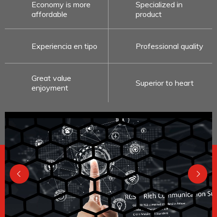
Economy is more
Specialized in
affordable
product
Experiencia en tipo
Professional quality
Great value
Superior to heart
enjoyment