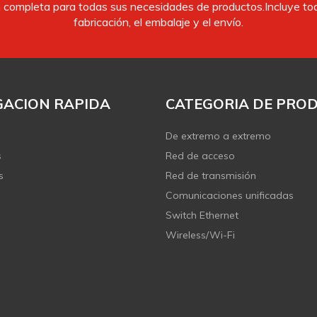
completa para todas sus necesidades de productos.Incluye todo
fabricación, el embalaje y el envío.
ACION RAPIDA
CATEGORIA DE PRO
De extremo a extremo
s
Red de acceso
s
Red de transmisión
Comunicaciones unificadas
Switch Ethernet
Wireless/Wi-Fi