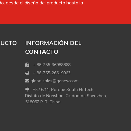
, desde el diseño del producto hasta la
DUCTO
INFORMACIÓN DEL
CONTACTO
+ 86-755-36988868

+ 86-755-26619963

globalsales@genew.com

F5 / 6/11, Parque South Hi-Tech,

Distrito de Nanshan, Ciudad de Shenzhen,
518057 P. R. China.