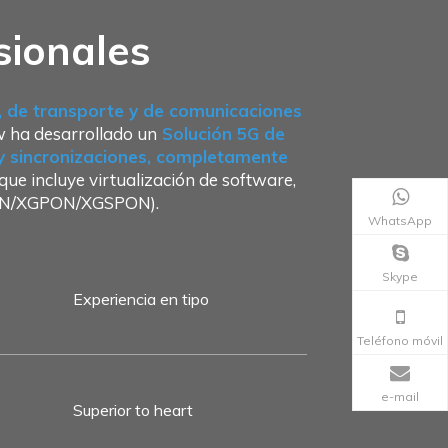
sionales
o, de transporte y de comunicaciones
w ha desarrollado un
Solución 5G de
 y sincronizaciones, completamente
ue incluye virtualización de software,
GPON/XGPON/XGSPON).
WhatsApp
Skype
Experiencia en tipo
Teléfono móvil
e-mail
Superior to heart