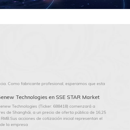
ncia. Como fabricante profesional, esperamos que esta
e Genew Technologies en SSE STAR Market
 Genew Technologies (Ticker: 688418) comenzará a
es de Shanghái, a un precio de oferta pública de 16,25
RMB.Sus acciones de cotización inicial representan el
o de la empresa