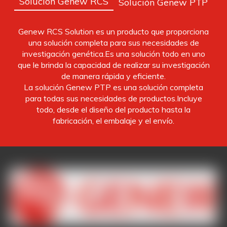
Solución Genew RCS
Solución Genew PTP
Genew RCS Solution es un producto que proporciona
una solución completa para sus necesidades de
investigación genética.Es una solución todo en uno
que le brinda la capacidad de realizar su investigación
de manera rápida y eficiente.
La solución Genew PTP es una solución completa
para todas sus necesidades de productos.Incluye
todo, desde el diseño del producto hasta la
fabricación, el embalaje y el envío.