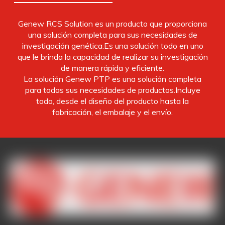
Genew RCS Solution es un producto que proporciona
una solución completa para sus necesidades de
investigación genética.Es una solución todo en uno
que le brinda la capacidad de realizar su investigación
de manera rápida y eficiente.
La solución Genew PTP es una solución completa
para todas sus necesidades de productos.Incluye
todo, desde el diseño del producto hasta la
fabricación, el embalaje y el envío.