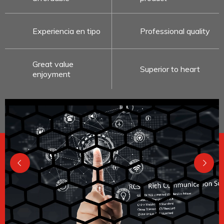
Experiencia en tipo
Professional quality
Great value
Superior to heart
enjoyment