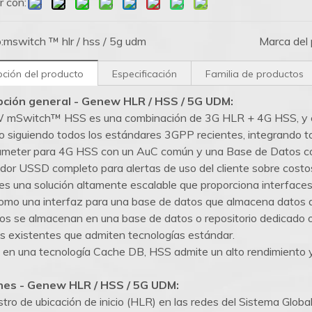
r con:
:
mswitch ™ hlr / hss / 5g udm
Marca del 
pción del producto
Especificación
Familia de productos
pción general - Genew HLR / HSS / 5G UDM:
mSwitch™ HSS es una combinación de 3G HLR + 4G HSS, y es 
 siguiendo todos los estándares 3GPP recientes, integrando t
meter para 4G HSS con un AuC común y una Base de Datos comú
idor USSD completo para alertas de uso del cliente sobre costos
es una solución altamente escalable que proporciona interfaces
omo una interfaz para una base de datos que almacena datos d
os se almacenan en una base de datos o repositorio dedicado 
s existentes que admiten tecnologías estándar.
en una tecnología Cache DB, HSS admite un alto rendimiento y 
nes - Genew HLR / HSS / 5G UDM:
stro de ubicación de inicio (HLR) en las redes del Sistema Glob