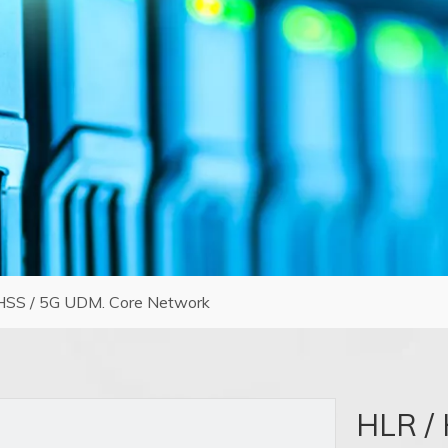
HSS / 5G UDM. Core Network
HLR /