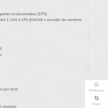
aquetes evolucionados (EPS)
número E.164 a URI (ENUM) o servidor de nombres
S
io
n por error
WhatsApp
Skype
 usuarios.