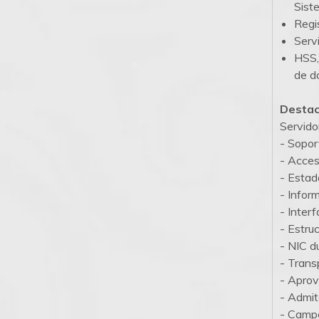
Sist
Regi
Serv
HSS,
de d
Destac
Servido
- Sopo
- Acceso
- Estad
- Infor
- Inter
- Estru
- NIC d
- Trans
- Aprov
- Admit
- Campo