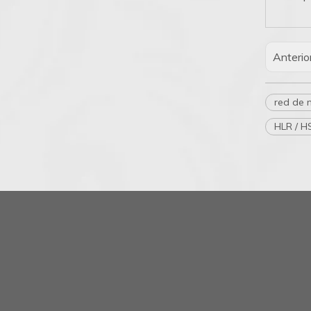
Anterio
red de 
HLR / 