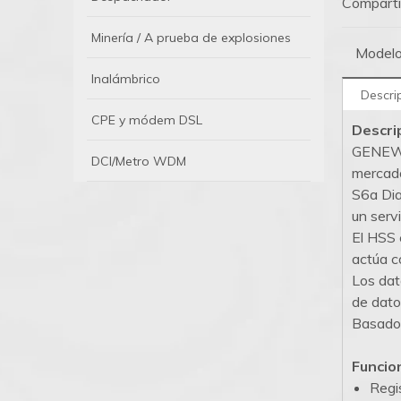
Comparti
Minería / A prueba de explosiones
Modelo
Inalámbrico
Descri
CPE y módem DSL
Descri
GENEW 
DCI/Metro WDM
mercado
S6a Dia
un serv
El HSS 
actúa c
Los dat
de dato
Basado 
Funcio
Regi