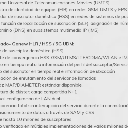
ema Universal de Telecomunicaciones Móviles (UMTS).
stro de identidad de equipos (EIR) en redes GSM, UMTS y EPS.
idor de suscriptor doméstico (HSS) en redes de sistemas de p
 función de localización de suscripción (SLF), asignación de 
ominio (DNS) en subsistemas multimedia IP (IMS)
ado- Genew HLR / HSS / 5G UDM:
r de suscriptor doméstico (HSS)
rte de convergencia HSS: GSM/UTMS/LTE/CDMA/WLAN e IM
 en tiempo real a la información del perfil del suscriptor/Servic
o del suscriptor en tiempo real e información de ubicación
mación de enrutamiento del servidor de llamadas
faz MAP/DIAMETER estándar disponible.
ctura de clúster: carga compartida N+1
ual, configuración de LAN dual
parencia total sin interrupción del servicio durante la conmutació
isionamiento de datos a través de SAM y CSS
e hasta 10 millones de suscriptores
 verificado en múltiples implementaciones de varios millones de