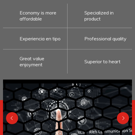
Economy is more
Specialized in
affordable
product
Experiencia en tipo
Professional quality
Great value
Superior to heart
enjoyment