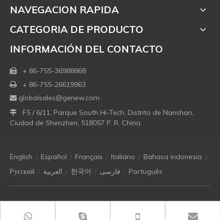
NAVEGACION RAPIDA
CATEGORIA DE PRODUCTO
INFORMACIÓN DEL CONTACTO
+ 86-755-36988868

+ 86-755-26619963

globalsales@genew.com

F5 / 6/11, Parque South Hi-Tech, Distrito de Nanshan,

Ciudad de Shenzhen, 518057 P. R. China.
/
/
/
/
/
English
Español
Français
Italiano
Bahasa indonesia
/
/
/
/
Pусский
العربية
한국어
فارسی
Português
Copyright © 2021 Genew Technologies Co. Ltd. Todos los
derechos reservados.
粤 ICP 备 12060512 号