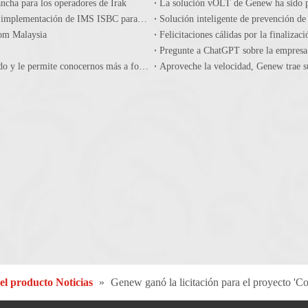
ancha para los operadores de Irak
La solución vOLT de Genew ha sido pr
Genew Technologies y Banglalink firmaron un acuerdo para la implementación de IMS ISBC para mejorar todas las comunicaciones móviles IP
Solución inteligente de prevención d
kom Malaysia
Pregunte a ChatGPT sobre la empresa
¡Gran logro de la línea de productos Core Network el año pasado y le permite conocernos más a fondo antes del Mobile World Congress 2023!
Aproveche la velocidad, Genew trae s
el producto Noticias
»
Genew ganó la licitación para el proyecto 'Co