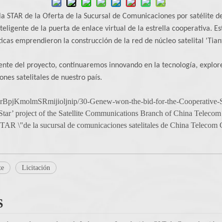
 la STAR de la Oferta de la Sucursal de Comunicaciones por satélite d
inteligente de la puerta de enlace virtual de la estrella cooperativa.
cas emprendieron la construcción de la red de núcleo satelital 'Tian
ente del proyecto, continuaremos innovando en la tecnología, explore
nes satelitales de nuestro país.
/lrBpjKmolmSRmijioljnip/30-Genew-won-the-bid-for-the-Cooperative-St
Star’ project of the Satellite Communications Branch of China Teleco
AR \"de la sucursal de comunicaciones satelitales de China Telecom 
te
Licitación
S