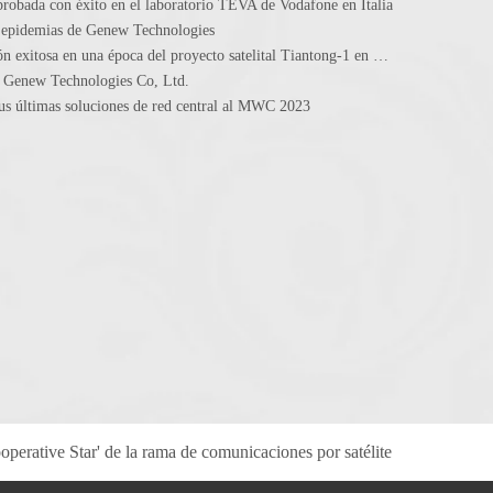
obada con éxito en el laboratorio TEVA de Vodafone en Italia
e epidemias de Genew Technologies
Felicitaciones cálidas por la finalización exitosa en una época del proyecto satelital Tiantong-1 en el sistema de red central cortó
 Genew Technologies Co, Ltd.
us últimas soluciones de red central al MWC 2023
operative Star' de la rama de comunicaciones por satélite