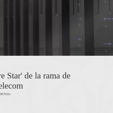
e Star' de la rama de
Telecom
n:
Sitio