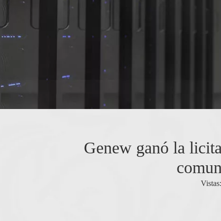
Genew ganó la licita
comuni
Vistas