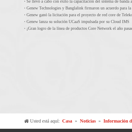
Se llevó a cabo con éxito la capacitación del sistema de banda 
Genew ganó la licitación para el proyecto de red core de Tele
Genew lanza su solución UCaaS impulsada por su Cloud IMS
Usted está aquí:
Casa
»
Noticias
»
Información d
de China Telecom