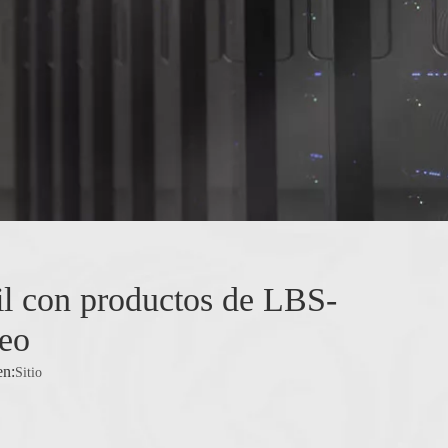
l con productos de LBS-
eo
n:
Sitio