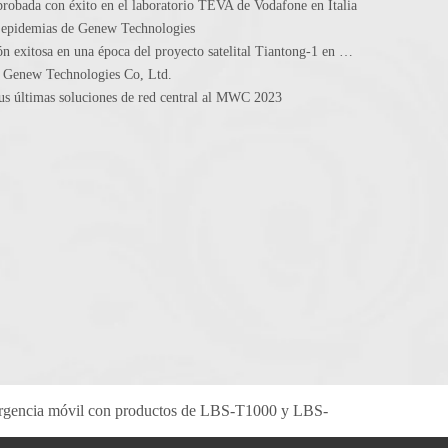
obada con éxito en el laboratorio TEVA de Vodafone en Italia
e epidemias de Genew Technologies
Felicitaciones cálidas por la finalización exitosa en una época del proyecto satelital Tiantong-1 en el sistema de red central cortó
 Genew Technologies Co, Ltd.
us últimas soluciones de red central al MWC 2023
gencia móvil con productos de LBS-T1000 y LBS-