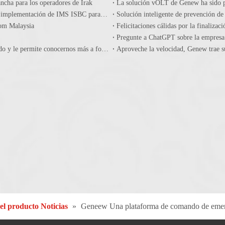
ancha para los operadores de Irak
La solución vOLT de Genew ha sido pr
Genew Technologies y Banglalink firmaron un acuerdo para la implementación de IMS ISBC para mejorar todas las comunicaciones móviles IP
Solución inteligente de prevención d
kom Malaysia
Pregunte a ChatGPT sobre la empresa
¡Gran logro de la línea de productos Core Network el año pasado y le permite conocernos más a fondo antes del Mobile World Congress 2023!
Aproveche la velocidad, Genew trae s
el producto Noticias
»
Geneew Una plataforma de comando de emer