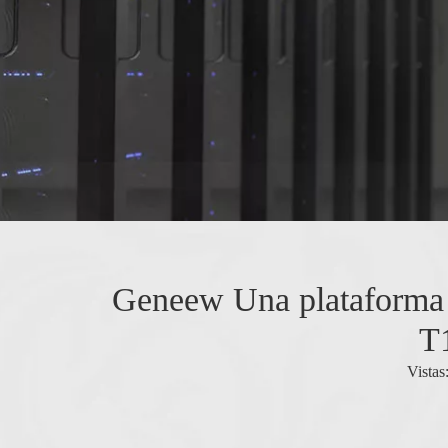
Geneew Una plataforma 
T
Vistas